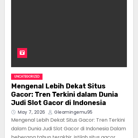
UNCATEGORIZED
Mengenal Lebih Dekat Situs
Gacor: Tren Terkini dalam Dunia
Judi Slot Gacor di Indonesia
May 7, 2026
Gleamingemu95
Mengenal Lebih Dekat Situs Gacor: Tren Terkini
dalam Dunia Judi Slot Gacor di Indonesia Dalam
beberapa tahun terakhir, istilah situs gacor