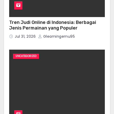
Tren Judi Online di Indonesia: Berbagai
Jenis Permainan yang Populer
Jul 31, 2026
Gleamingemu95
UNCATEGORIZED