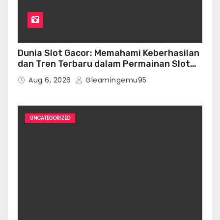
Dunia Slot Gacor: Memahami Keberhasilan
dan Tren Terbaru dalam Permainan Slot
Online.
Aug 6, 2026
Gleamingemu95
UNCATEGORIZED