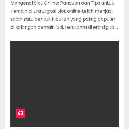
Mengenal Slot Online: Panduan dan Tips untuk
Pemain di Era Digital Slot online telah menjadi
salah satu bentuk hiburan yang paling populer
di kalangan pemain judi, terutama di era digital…