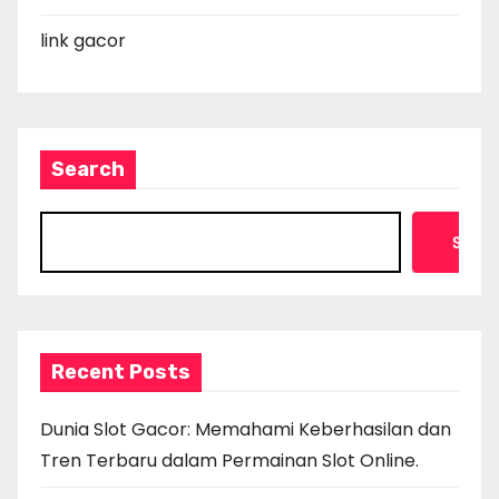
link gacor
Search
Searc
Recent Posts
Dunia Slot Gacor: Memahami Keberhasilan dan
Tren Terbaru dalam Permainan Slot Online.