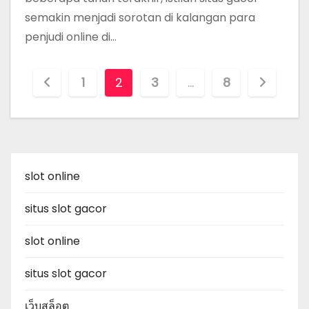
semakin menjadi sorotan di kalangan para
penjudi online di…
P
1
2
3
…
8
o
s
t
slot online
s
situs slot gacor
p
slot online
a
g
situs slot gacor
i
เว็บสล็อต