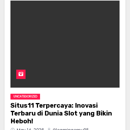
UNCATEGORIZED
Situs11 Terpercaya: Inovasi
Terbaru di Dunia Slot yang Bikin
Heboh!
May 14, 2026
Gleamingemu95