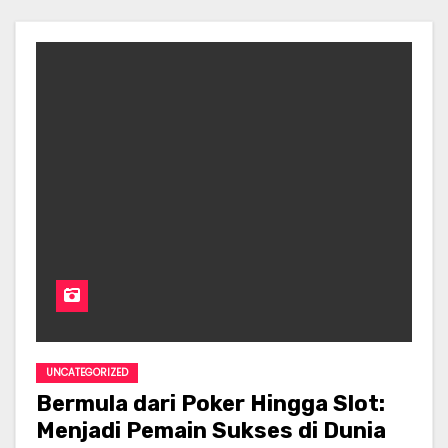
UNCATEGORIZED
Bermula dari Poker Hingga Slot:
Menjadi Pemain Sukses di Dunia