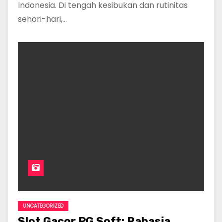
Indonesia. Di tengah kesibukan dan rutinitas
sehari-hari,…
UNCATEGORIZED
Slot Gacor PG Soft: Rahasia