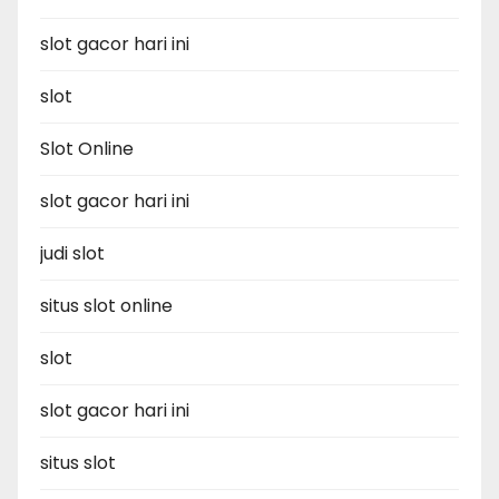
slot gacor hari ini
slot
Slot Online
slot gacor hari ini
judi slot
situs slot online
slot
slot gacor hari ini
situs slot