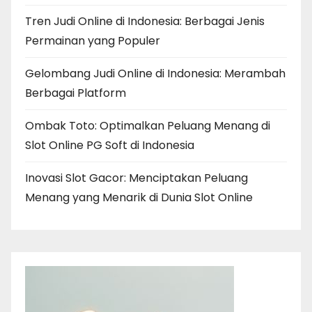
Tren Judi Online di Indonesia: Berbagai Jenis
Permainan yang Populer
Gelombang Judi Online di Indonesia: Merambah
Berbagai Platform
Ombak Toto: Optimalkan Peluang Menang di
Slot Online PG Soft di Indonesia
Inovasi Slot Gacor: Menciptakan Peluang
Menang yang Menarik di Dunia Slot Online