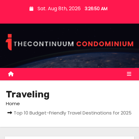
S
Sat. Aug 8th, 2026
3:26:51 AM
k
i
p
t
o
c
o
n
t
e
Traveling
n
Home
t
Top 10 Budget-Friendly Travel Destinations for 2025