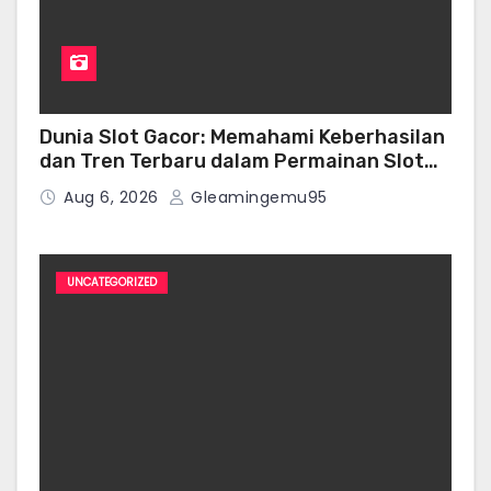
Dunia Slot Gacor: Memahami Keberhasilan
dan Tren Terbaru dalam Permainan Slot
Online.
Aug 6, 2026
Gleamingemu95
UNCATEGORIZED