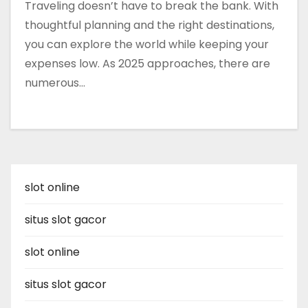
Traveling doesn’t have to break the bank. With
thoughtful planning and the right destinations,
you can explore the world while keeping your
expenses low. As 2025 approaches, there are
numerous…
slot online
situs slot gacor
slot online
situs slot gacor