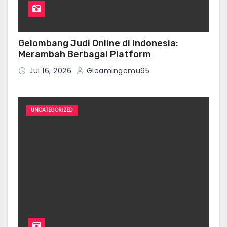
Gelombang Judi Online di Indonesia:
Merambah Berbagai Platform
Jul 16, 2026
Gleamingemu95
UNCATEGORIZED