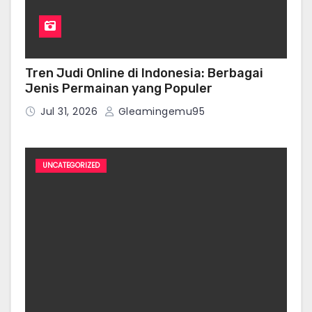
Tren Judi Online di Indonesia: Berbagai
Jenis Permainan yang Populer
Jul 31, 2026
Gleamingemu95
UNCATEGORIZED