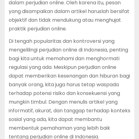
dalam perjudian online. Oleh karena itu, pesan
yang disampaikan dalam artikel haruslah bersifat
objektif dan tidak mendukung atau menghujat
praktik perjudian online.
Di tengah popularitas dan kontroversi yang
mengelilingi perjudian online di Indonesia, penting
bagi kita untuk memahami dan menghormati
regulasi yang ada. Meskipun perjudian online
dapat memberikan kesenangan dan hiburan bagi
banyak orang, kita juga harus tetap waspada
terhadap potensi risiko dan konsekuensi yang
mungkin timbul. Dengan menulis artikel yang
informatif, akurat, dan tanggap terhadap konteks
sosial yang ada, kita dapat membantu
membentuk pemahaman yang lebih baik
tentang perjudian online di Indonesia.