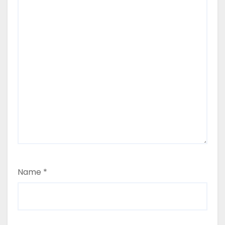
Name
*