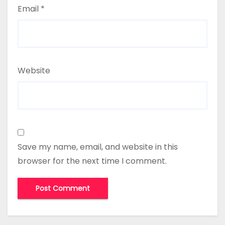
Email
*
Website
Save my name, email, and website in this
browser for the next time I comment.