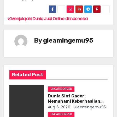
Menjelajahi Dunia Judi Online di Indonesia
P
o
By
gleamingemu95
s
t
n
a
Related Post
v
UNCATEGORIZED
i
Dunia Slot Gacor:
Memahami Keberhasilan
g
dan Tren Terbaru dalam
Aug 6, 2026
Gleamingemu95
Permainan Slot Online.
a
UNCATEGORIZED