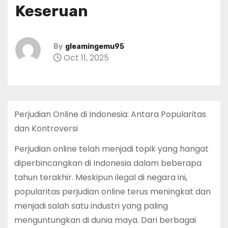
Keseruan
By
gleamingemu95
Oct 11, 2025
Perjudian Online di Indonesia: Antara Popularitas
dan Kontroversi
Perjudian online telah menjadi topik yang hangat
diperbincangkan di Indonesia dalam beberapa
tahun terakhir. Meskipun ilegal di negara ini,
popularitas perjudian online terus meningkat dan
menjadi salah satu industri yang paling
menguntungkan di dunia maya. Dari berbagai